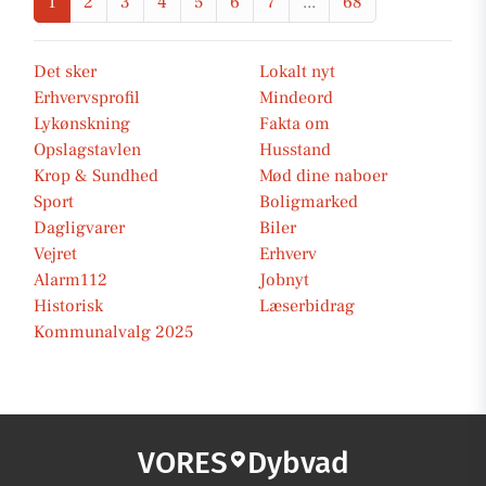
1
2
3
4
5
6
7
...
68
Det sker
Lokalt nyt
Erhvervsprofil
Mindeord
Lykønskning
Fakta om
Opslagstavlen
Husstand
Krop & Sundhed
Mød dine naboer
Sport
Boligmarked
Dagligvarer
Biler
Vejret
Erhverv
Alarm112
Jobnyt
Historisk
Læserbidrag
Kommunalvalg 2025
VORES
Dybvad