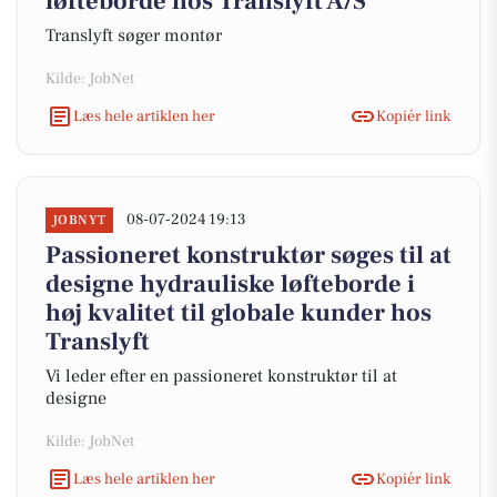
løfteborde hos Translyft A/S
Translyft søger montør
Kilde: JobNet
Læs hele artiklen her
Kopiér link
08-07-2024 19:13
JOBNYT
Passioneret konstruktør søges til at
designe hydrauliske løfteborde i
høj kvalitet til globale kunder hos
Translyft
Vi leder efter en passioneret konstruktør til at
designe
Kilde: JobNet
Læs hele artiklen her
Kopiér link