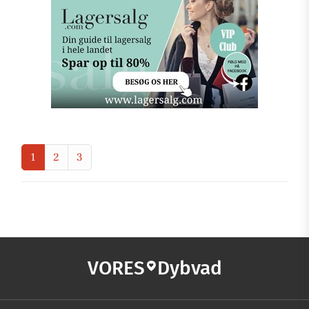
1
2
3
VORES
Dybvad