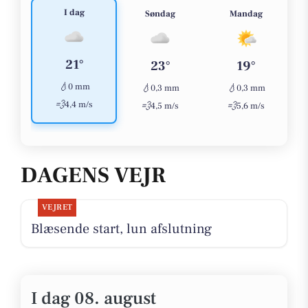
I dag
Søndag
Mandag
21°
23°
19°
💧
0 mm
💧
💧
0,3 mm
0,3 mm
💨
4,4 m/s
💨
💨
4,5 m/s
5,6 m/s
DAGENS VEJR
VEJRET
Blæsende start, lun afslutning
I dag 08. august