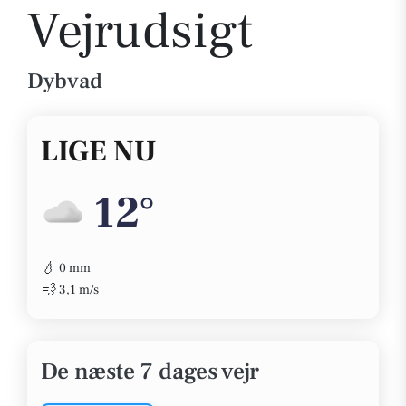
Vejrudsigt
Dybvad
LIGE NU
12°
💧
0 mm
💨
3,1 m/s
De næste 7 dages vejr