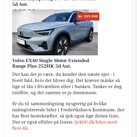
5d Aut.
kr. 349.800
Volvo EX40 Single Motor Extended
Range Plus 252HK 5d Aut.
Det kan det jo være, du kender den næste ejer - i
hvert fald, hvis det bliver dig. Det kræver måske så
lige et lån i friværdien eller i banken. Tanker er dog
toldfrie, og det samme er jo drømmene.
Er du til sammenligning nysgerrig på hvilke
indregistrerede biler i Frederikshavn Kommune, der
har flest hestekræfter, så tjek også lige denne liste.
Der er også elbiler på listen:
tjekbil.dk/biler-med-
flest-hk