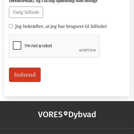
(bredformat), og i så høj opløsning som muligt
Vælg billede
Jeg bekræfter, at jeg har brugsret til billedet
Indsend
VORES
Dybvad