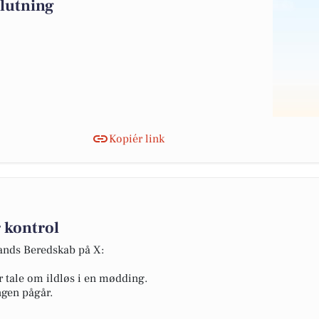
slutning
Kopiér link
 kontrol
lands Beredskab på X:
r tale om ildløs i en mødding.
ngen pågår.