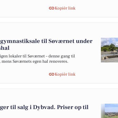
Kopiér link
 gymnastiksale til Søværnet under
shal
en lokaler til Søværnet – denne gang til
, mens Søværnets egen hal renoveres.
Kopiér link
er til salg i Dybvad. Priser op til