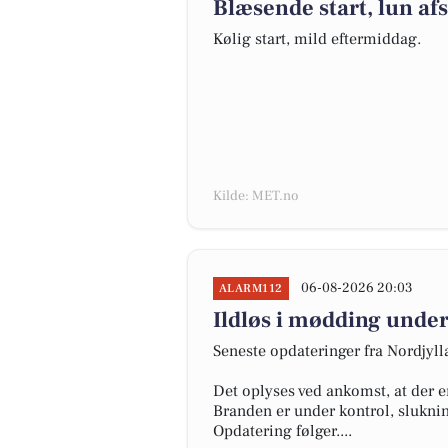
Blæsende start, lun af
Kølig start, mild eftermiddag.
Kilde: MET.no
06-08-2026 20:03
ALARM112
Ildløs i mødding under
Seneste opdateringer fra Nordjyl
Det oplyses ved ankomst, at der e
Branden er under kontrol, slukni
Opdatering følger....