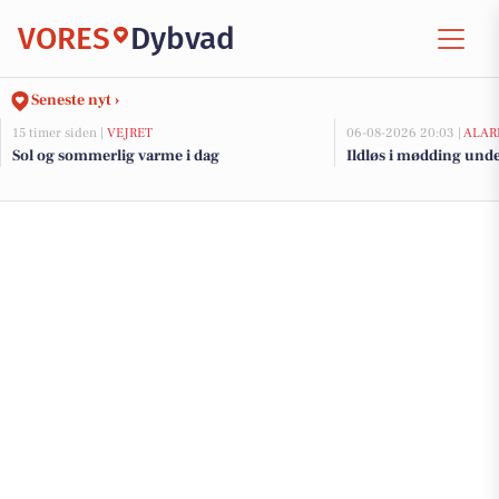
VORES
Dybvad
Seneste nyt ›
15 timer siden |
VEJRET
06-08-2026 20:03 |
ALAR
Sol og sommerlig varme i dag
Ildløs i mødding und