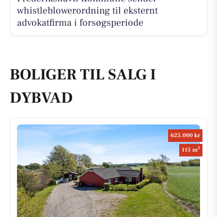
whistleblowerordning til eksternt
advokatfirma i forsøgsperiode
BOLIGER TIL SALG I
DYBVAD
625.000 kr
2
115 m