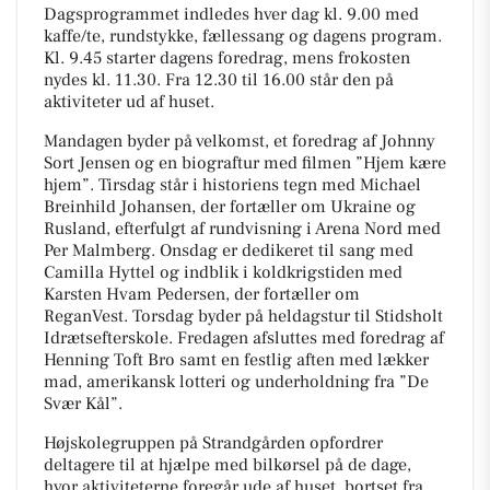
Dagsprogrammet indledes hver dag kl. 9.00 med
kaffe/te, rundstykke, fællessang og dagens program.
Kl. 9.45 starter dagens foredrag, mens frokosten
nydes kl. 11.30. Fra 12.30 til 16.00 står den på
aktiviteter ud af huset.
Mandagen byder på velkomst, et foredrag af Johnny
Sort Jensen og en biograftur med filmen ”Hjem kære
hjem”. Tirsdag står i historiens tegn med Michael
Breinhild Johansen, der fortæller om Ukraine og
Rusland, efterfulgt af rundvisning i Arena Nord med
Per Malmberg. Onsdag er dedikeret til sang med
Camilla Hyttel og indblik i koldkrigstiden med
Karsten Hvam Pedersen, der fortæller om
ReganVest. Torsdag byder på heldagstur til Stidsholt
Idrætsefterskole. Fredagen afsluttes med foredrag af
Henning Toft Bro samt en festlig aften med lækker
mad, amerikansk lotteri og underholdning fra ”De
Svær Kål”.
Højskolegruppen på Strandgården opfordrer
deltagere til at hjælpe med bilkørsel på de dage,
hvor aktiviteterne foregår ude af huset, bortset fra