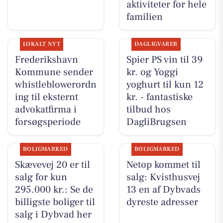
aktiviteter for hele
familien
LOKALT NYT
DAGLIGVARER
Frederikshavn
Spier PS vin til 39
Kommune sender
kr. og Yoggi
whistleblowerordn
yoghurt til kun 12
ing til eksternt
kr. - fantastiske
advokatfirma i
tilbud hos
forsøgsperiode
DagliBrugsen
BOLIGMARKED
BOLIGMARKED
Skævevej 20 er til
Netop kommet til
salg for kun
salg: Kvisthusvej
295.000 kr.: Se de
13 en af Dybvads
billigste boliger til
dyreste adresser
salg i Dybvad her