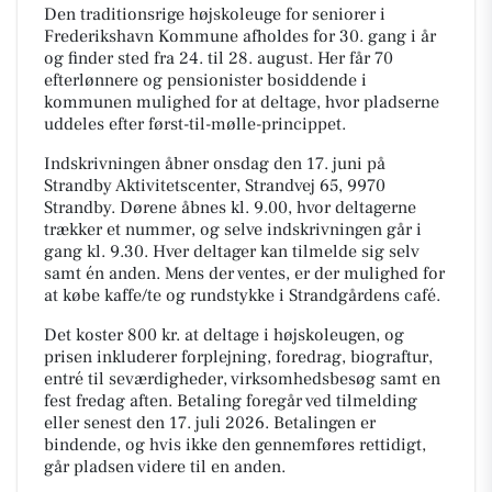
Den traditionsrige højskoleuge for seniorer i
Frederikshavn Kommune afholdes for 30. gang i år
og finder sted fra 24. til 28. august. Her får 70
efterlønnere og pensionister bosiddende i
kommunen mulighed for at deltage, hvor pladserne
uddeles efter først-til-mølle-princippet.
Indskrivningen åbner onsdag den 17. juni på
Strandby Aktivitetscenter, Strandvej 65, 9970
Strandby. Dørene åbnes kl. 9.00, hvor deltagerne
trækker et nummer, og selve indskrivningen går i
gang kl. 9.30. Hver deltager kan tilmelde sig selv
samt én anden. Mens der ventes, er der mulighed for
at købe kaffe/te og rundstykke i Strandgårdens café.
Det koster 800 kr. at deltage i højskoleugen, og
prisen inkluderer forplejning, foredrag, biograftur,
entré til seværdigheder, virksomhedsbesøg samt en
fest fredag aften. Betaling foregår ved tilmelding
eller senest den 17. juli 2026. Betalingen er
bindende, og hvis ikke den gennemføres rettidigt,
går pladsen videre til en anden.