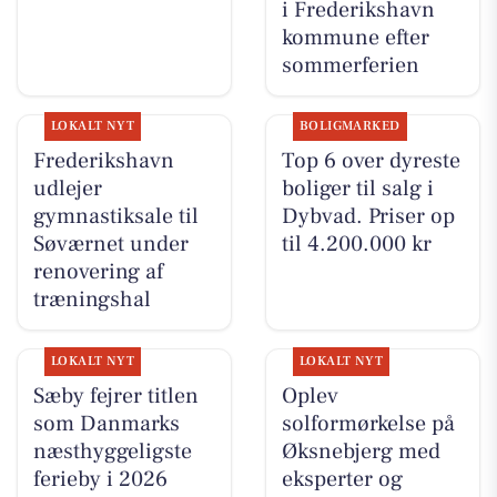
i Frederikshavn
kommune efter
sommerferien
LOKALT NYT
BOLIGMARKED
Frederikshavn
Top 6 over dyreste
udlejer
boliger til salg i
gymnastiksale til
Dybvad. Priser op
Søværnet under
til 4.200.000 kr
renovering af
træningshal
LOKALT NYT
LOKALT NYT
Sæby fejrer titlen
Oplev
som Danmarks
solformørkelse på
næsthyggeligste
Øksnebjerg med
ferieby i 2026
eksperter og