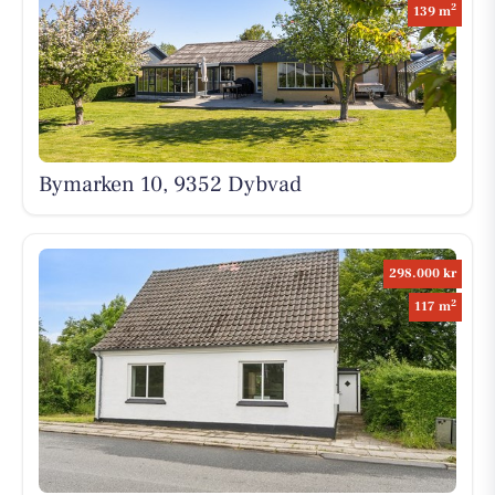
2
139 m
Bymarken 10, 9352 Dybvad
298.000 kr
2
117 m