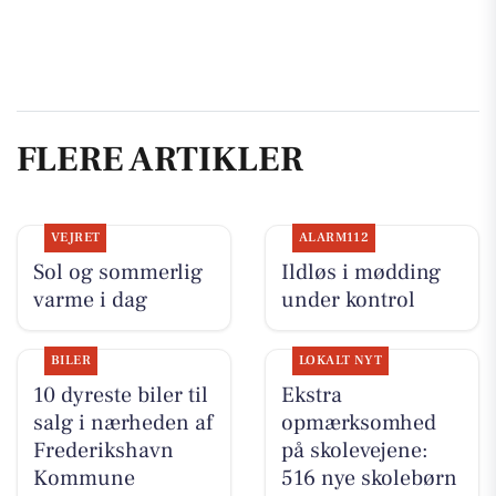
FLERE ARTIKLER
VEJRET
ALARM112
Sol og sommerlig
Ildløs i mødding
varme i dag
under kontrol
BILER
LOKALT NYT
10 dyreste biler til
Ekstra
salg i nærheden af
opmærksomhed
Frederikshavn
på skolevejene:
Kommune
516 nye skolebørn