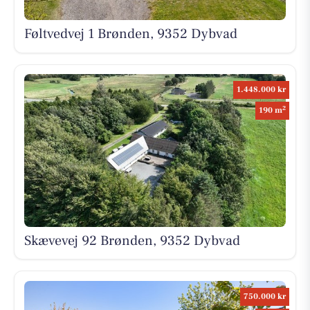
Føltvedvej 1 Brønden, 9352 Dybvad
1.448.000 kr
2
190 m
Skævevej 92 Brønden, 9352 Dybvad
750.000 kr