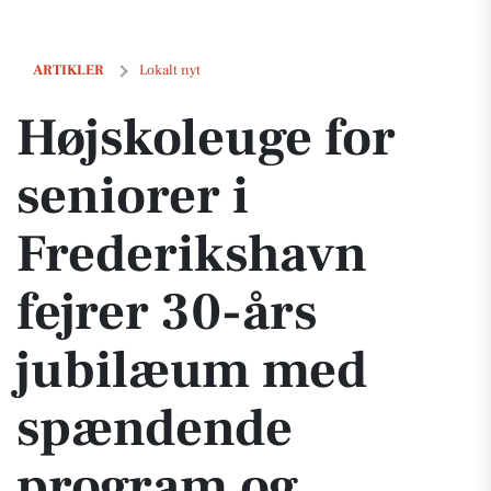
Højskoleuge for seniorer i Frederikshavn fejrer 30-års jubilæum m
ARTIKLER
Lokalt nyt
Højskoleuge for
seniorer i
Frederikshavn
fejrer 30-års
jubilæum med
spændende
program og