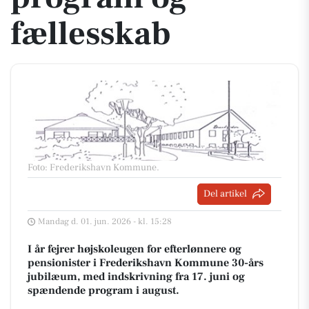
fællesskab
Foto: Frederikshavn Kommune
.
Del artikel
Mandag d. 01. jun. 2026 - kl. 15:28
I år fejrer højskoleugen for efterlønnere og
pensionister i Frederikshavn Kommune 30-års
jubilæum, med indskrivning fra 17. juni og
spændende program i august.