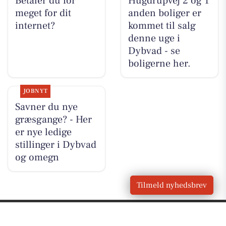
Betaler du for
Hugdrupvej 2 og 1
meget for dit
anden boliger er
internet?
kommet til salg
denne uge i
Dybvad - se
boligerne her.
JOBNYT
Savner du nye
græsgange? - Her
er nye ledige
stillinger i Dybvad
og omegn
Tilmeld nyhedsbrev
VORES
Dybvad