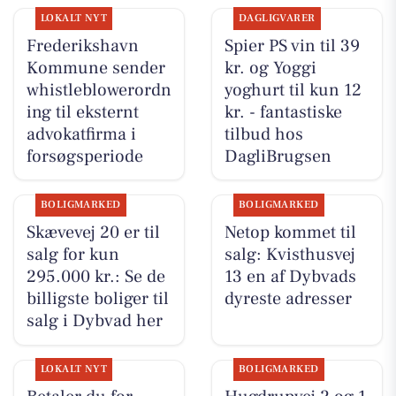
LOKALT NYT
DAGLIGVARER
Frederikshavn
Spier PS vin til 39
Kommune sender
kr. og Yoggi
whistleblowerordn
yoghurt til kun 12
ing til eksternt
kr. - fantastiske
advokatfirma i
tilbud hos
forsøgsperiode
DagliBrugsen
BOLIGMARKED
BOLIGMARKED
Skævevej 20 er til
Netop kommet til
salg for kun
salg: Kvisthusvej
295.000 kr.: Se de
13 en af Dybvads
billigste boliger til
dyreste adresser
salg i Dybvad her
LOKALT NYT
BOLIGMARKED