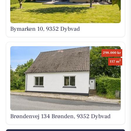
Bymarken 10, 9352 Dybvad
298.000 kr
2
117 m
Brøndenvej 134 Brønden, 9352 Dybvad