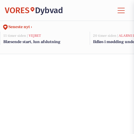
VORES
Dybvad
Seneste nyt ›
11 timer siden |
VEJRET
20 timer siden |
ALARM1
Blæsende start, lun afslutning
Ildløs i mødding und