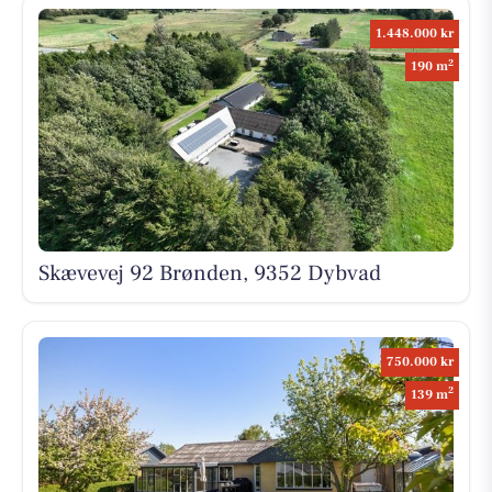
1.448.000 kr
2
190 m
Skævevej 92 Brønden, 9352 Dybvad
750.000 kr
2
139 m