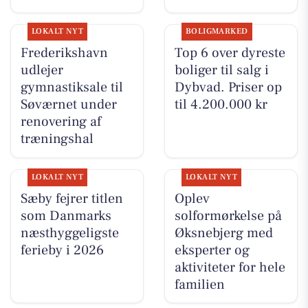
LOKALT NYT
BOLIGMARKED
Frederikshavn
Top 6 over dyreste
udlejer
boliger til salg i
gymnastiksale til
Dybvad. Priser op
Søværnet under
til 4.200.000 kr
renovering af
træningshal
LOKALT NYT
LOKALT NYT
Sæby fejrer titlen
Oplev
som Danmarks
solformørkelse på
næsthyggeligste
Øksnebjerg med
ferieby i 2026
eksperter og
aktiviteter for hele
familien