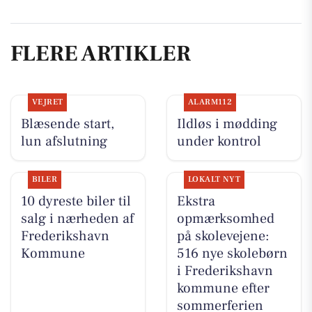
FLERE ARTIKLER
VEJRET
ALARM112
Blæsende start,
Ildløs i mødding
lun afslutning
under kontrol
BILER
LOKALT NYT
10 dyreste biler til
Ekstra
salg i nærheden af
opmærksomhed
Frederikshavn
på skolevejene:
Kommune
516 nye skolebørn
i Frederikshavn
kommune efter
sommerferien