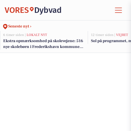
VORES
Dybvad
Seneste nyt ›
6 timer siden |
LOKALT NYT
12 timer siden |
VEJRET
Ekstra opmærksomhed på skolevejene: 516
Sol på programmet, m
nye skolebørn i Frederikshavn kommune
efter sommerferien