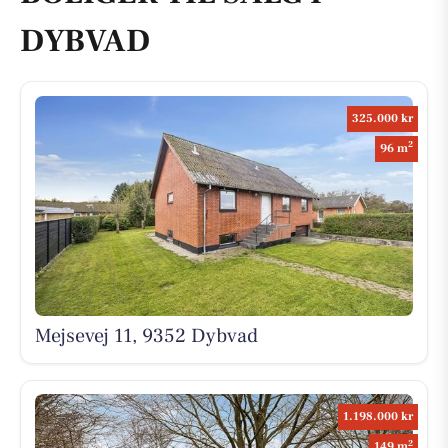
DYBVAD
325.000 kr
2
96 m
Mejsevej 11, 9352 Dybvad
1.198.000 kr
2
149 m