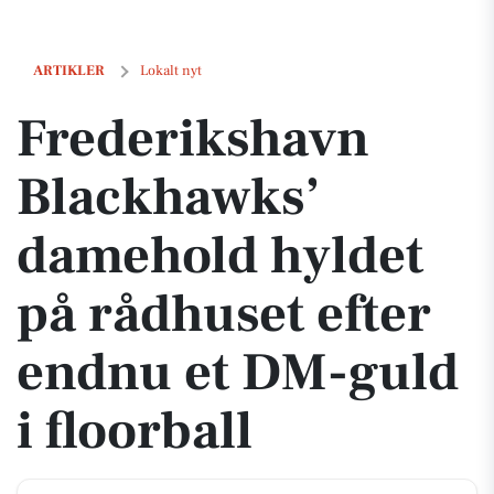
Frederikshavn Blackhawks’ damehold hyldet på rådhuset efter endnu 
ARTIKLER
Lokalt nyt
Frederikshavn
Blackhawks’
damehold hyldet
på rådhuset efter
endnu et DM-guld
i floorball