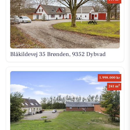
Blåkildevej 35 Brønden, 9352 Dybvad
1.998.000 kr
2
241 m