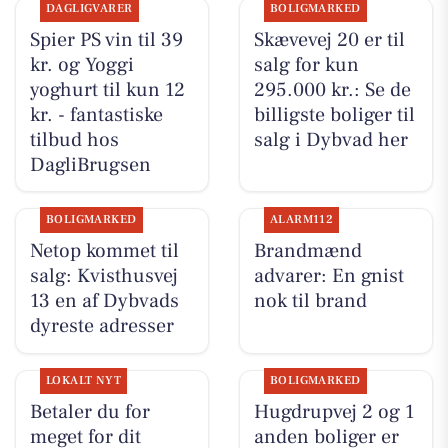
DAGLIGVARER
BOLIGMARKED
Spier PS vin til 39
Skævevej 20 er til
kr. og Yoggi
salg for kun
yoghurt til kun 12
295.000 kr.: Se de
kr. - fantastiske
billigste boliger til
tilbud hos
salg i Dybvad her
DagliBrugsen
BOLIGMARKED
ALARM112
Netop kommet til
Brandmænd
salg: Kvisthusvej
advarer: En gnist
13 en af Dybvads
nok til brand
dyreste adresser
LOKALT NYT
BOLIGMARKED
Betaler du for
Hugdrupvej 2 og 1
meget for dit
anden boliger er