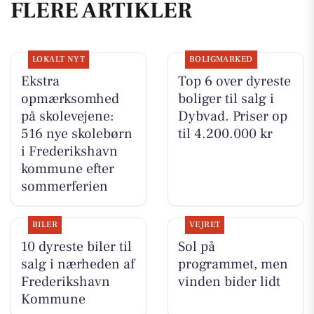
FLERE ARTIKLER
LOKALT NYT
BOLIGMARKED
Ekstra
Top 6 over dyreste
opmærksomhed
boliger til salg i
på skolevejene:
Dybvad. Priser op
516 nye skolebørn
til 4.200.000 kr
i Frederikshavn
kommune efter
sommerferien
BILER
VEJRET
10 dyreste biler til
Sol på
salg i nærheden af
programmet, men
Frederikshavn
vinden bider lidt
Kommune