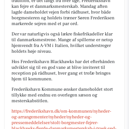
tradition, er det langt fra hver uge, Frederikshavn
kan fejre et danmarksmesterskab. Mandag aften
lagde dameholdet vejen forbi rådhuset, hvor både
borgmesteren og holdets træner Søren Frederiksen
markerede sejren med et par ord.
Der var naturligvis også lækre fiskefrikadeller klar
til danmarksmestrene. Mange af spillerne er netop
hjemvendt fra A-VM i Italien, hvilket understreger
holdets høje niveau.
Hos Frederikshavn Blackhawks har det efterhånden
udviklet sig til en god vane at blive inviteret til
reception på rådhuset, hver gang et trofæ bringes
hjem til kommunen.
Frederikshavn Kommune ønsker dameholdet stort
tillykke med endnu en overlegen sæson og
mesterskabstitlen.
https://frederikshavn.dk/om-kommunen/nyheder-
og-arrangementer/nyheder/nyheder-og-
pressemeddelelser/stolt-borgmester-fejrer-
blackhawks-fjerde-danmarksmesterskab-i-traek-ved-