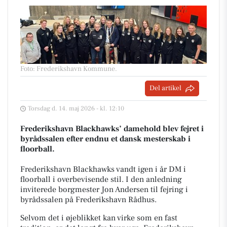
Foto: Frederikshavn Kommune
.
Del artikel
Torsdag d. 14. maj 2026 - kl. 12:10
Frederikshavn Blackhawks’ damehold blev fejret i
byrådssalen efter endnu et dansk mesterskab i
floorball.
Frederikshavn Blackhawks vandt igen i år DM i
floorball i overbevisende stil. I den anledning
inviterede borgmester Jon Andersen til fejring i
byrådssalen på Frederikshavn Rådhus.
Selvom det i øjeblikket kan virke som en fast