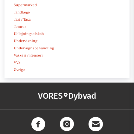
Supermarked
Tandlæge
Taxi / Taxa
Tømrer
Udlejningselskab
Undervisning
Undervognsbehandling
Vaskeri / Renseri
VVS
Øvrige
VORES
Dybvad