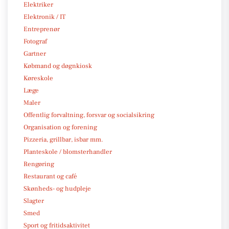
Elektriker
Elektronik / IT
Entreprenør
Fotograf
Gartner
Købmand og døgnkiosk
Køreskole
Læge
Maler
Offentlig forvaltning, forsvar og socialsikring
Organisation og forening
Pizzeria, grillbar, isbar mm.
Planteskole / blomsterhandler
Rengøring
Restaurant og café
Skønheds- og hudpleje
Slagter
Smed
Sport og fritidsaktivitet