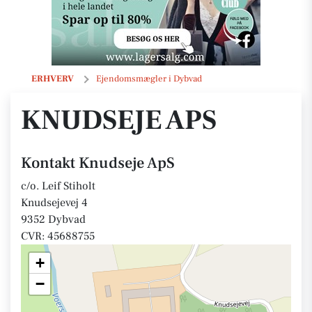
Knudseje ApS
ERHVERV
Ejendomsmægler i Dybvad
KNUDSEJE APS
Kontakt Knudseje ApS
c/o. Leif Stiholt
Knudsejevej 4
9352 Dybvad
CVR: 45688755
+
−